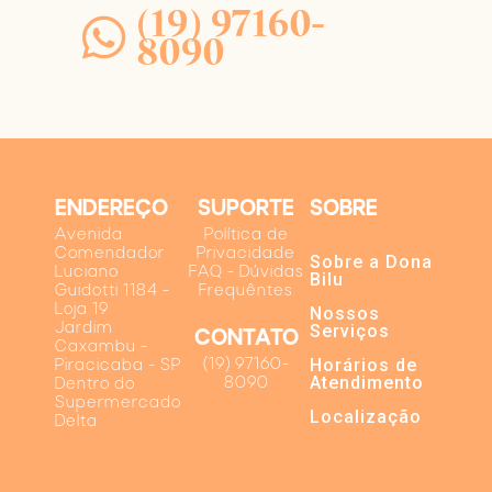
(19) 97160-
8090
ENDEREÇO
SUPORTE
SOBRE
Avenida
Política de
Comendador
Privacidade
Sobre a Dona
Luciano
FAQ - Dúvidas
Bilu
Guidotti 1184 -
Frequêntes
Loja 19
Nossos
Jardim
Serviços
CONTATO
Caxambu -
Horários de
(19) 97160-
Piracicaba - SP
Atendimento
8090
Dentro do
Supermercado
Localização
Delta