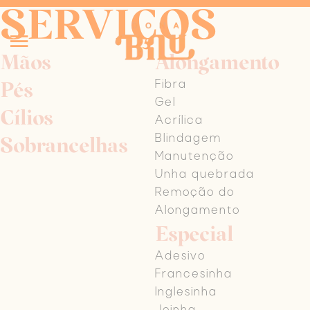
SERVIÇOS
Mãos
Alongamento
Pés
Fibra
Gel
Cílios
Acrílica
Sobrancelhas
Blindagem
Manutenção
Unha quebrada
Remoção do
Alongamento
Especial
Adesivo
Francesinha
Inglesinha